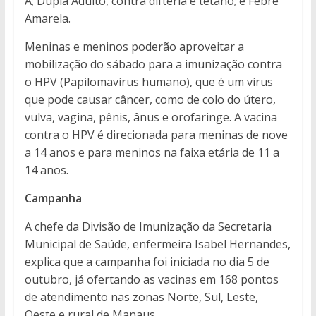
A; Dupla Adulto, contra difteria e tétano; e Febre
Amarela.
Meninas e meninos poderão aproveitar a
mobilização do sábado para a imunização contra
o HPV (Papilomavírus humano), que é um vírus
que pode causar câncer, como de colo do útero,
vulva, vagina, pênis, ânus e orofaringe. A vacina
contra o HPV é direcionada para meninas de nove
a 14 anos e para meninos na faixa etária de 11 a
14 anos.
Campanha
A chefe da Divisão de Imunização da Secretaria
Municipal de Saúde, enfermeira Isabel Hernandes,
explica que a campanha foi iniciada no dia 5 de
outubro, já ofertando as vacinas em 168 pontos
de atendimento nas zonas Norte, Sul, Leste,
Oeste e rural de Manaus.