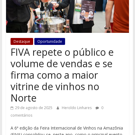
Destaque
Oportunidade
FIVA repete o público e
volume de vendas e se
firma como a maior
vitrine de vinhos no
Norte
29 de agosto de 2025
Heroldo Linhares
0
comentários
A 6ª edição da Feira Internacional de Vinhos na Amazônia
(FIVA) consolidou-se, neste ano, como o principal evento