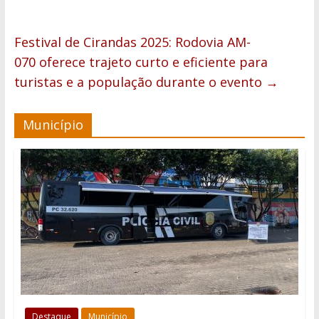
Festival de Cirandas 2025: Rodovia AM-
070 oferece trajeto curto e eficiente para
turistas e a população durante o evento
→
Município
Destaque
Município