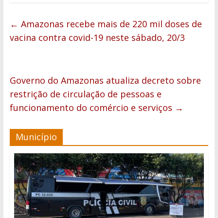
←
Amazonas recebe mais de 220 mil doses de
vacina contra covid-19 neste sábado, 20/3
Governo do Amazonas atualiza decreto sobre
restrição de circulação de pessoas e
funcionamento do comércio e serviços
→
Município