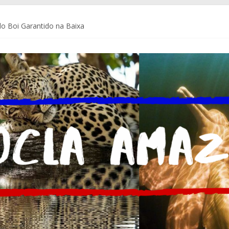
o Boi Garantido na Baixa
a Coca-Cola Brasil ajudam pequenos empreendedores a se preparar p
de Comunicação da Assembleia Legislativa do Amazonas – ALEAM
 do Brasil e do mundo
m Delegacia do Turista no Bumbódromo