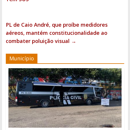
PL de Caio André, que proíbe medidores
aéreos, mantém constitucionalidade ao
combater poluição visual
→
Município