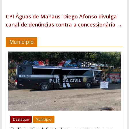
CPI Águas de Manaus: Diego Afonso divulga
canal de denúncias contra a concessionária
→
Município
Destaque
Município