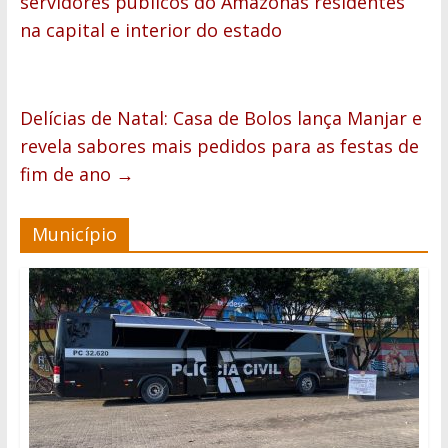
servidores públicos do Amazonas residentes
na capital e interior do estado
Delícias de Natal: Casa de Bolos lança Manjar e
revela sabores mais pedidos para as festas de
fim de ano
→
Município