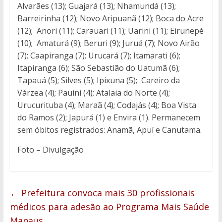
Alvarães (13); Guajará (13); Nhamundá (13);
Barreirinha (12); Novo Aripuanã (12); Boca do Acre
(12); Anori (11); Carauari (11); Uarini (11); Eirunepé
(10); Amaturá (9); Beruri (9); Juruá (7); Novo Airão
(7); Caapiranga (7); Urucará (7); Itamarati (6);
Itapiranga (6); São Sebastião do Uatumã (6);
Tapauá (5); Silves (5); Ipixuna (5); Careiro da
Várzea (4); Pauini (4); Atalaia do Norte (4);
Urucurituba (4); Maraã (4); Codajás (4); Boa Vista
do Ramos (2); Japurá (1) e Envira (1). Permanecem
sem óbitos registrados: Anamã, Apuí e Canutama.
Foto – Divulgação
←
Prefeitura convoca mais 30 profissionais
médicos para adesão ao Programa Mais Saúde
Manaus