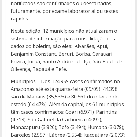
notificados são confirmados ou descartados,
futuramente, por exame laboratorial ou testes
rápidos.
Nesta edição, 12 municípios não atualizaram o
sistema de informação para consolidação dos
dados do boletim, são eles: Alvarães, Apuí,
Benjamim Constant, Beruri, Borba, Carauari,
Envira, Juruá, Santo Antônio do Iça, São Paulo de
Olivença, Tapauá e Tefé.
Municípios – Dos 124.959 casos confirmados no
Amazonas até esta quarta-feira (09/09), 44.398
são de Manaus (35,53%) e 80.561 do interior do
estado (64,47%). Além da capital, os 61 municípios
têm casos confirmados: Coari (6.971); Parintins
(4.313); São Gabriel da Cachoeira (4.092);
Manacapuru (3.826); Tefé (3.494); Humaitá (3.078);
Barcelos (2.557); Lábrea (2.554); Itacoatiara (2.073);