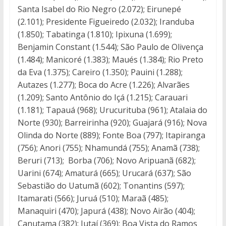
Santa Isabel do Rio Negro (2.072); Eirunepé
(2.101); Presidente Figueiredo (2.032); Iranduba
(1.850); Tabatinga (1.810); Ipixuna (1.699);
Benjamin Constant (1.544); São Paulo de Olivença
(1.484); Manicoré (1.383); Maués (1.384); Rio Preto
da Eva (1.375); Careiro (1.350); Pauini (1.288);
Autazes (1.277); Boca do Acre (1.226); Alvarães
(1.209); Santo Antônio do Içá (1.215); Carauari
(1.181); Tapauá (968); Urucurituba (961); Atalaia do
Norte (930); Barreirinha (920); Guajará (916); Nova
Olinda do Norte (889); Fonte Boa (797); Itapiranga
(756); Anori (755); Nhamundá (755); Anamã (738);
Beruri (713); Borba (706); Novo Aripuanã (682);
Uarini (674); Amaturá (665); Urucará (637); São
Sebastião do Uatumã (602); Tonantins (597);
Itamarati (566); Juruá (510); Maraã (485);
Manaquiri (470); Japurá (438); Novo Airão (404);
Canutama (382); Jutaí (369); Boa Vista do Ramos