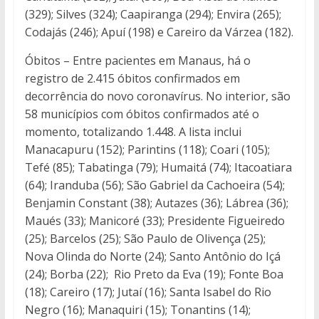
(329); Silves (324); Caapiranga (294); Envira (265);
Codajás (246); Apuí (198) e Careiro da Várzea (182).
Óbitos – Entre pacientes em Manaus, há o
registro de 2.415 óbitos confirmados em
decorrência do novo coronavírus. No interior, são
58 municípios com óbitos confirmados até o
momento, totalizando 1.448. A lista inclui
Manacapuru (152); Parintins (118); Coari (105);
Tefé (85); Tabatinga (79); Humaitá (74); Itacoatiara
(64); Iranduba (56); São Gabriel da Cachoeira (54);
Benjamin Constant (38); Autazes (36); Lábrea (36);
Maués (33); Manicoré (33); Presidente Figueiredo
(25); Barcelos (25); São Paulo de Olivença (25);
Nova Olinda do Norte (24); Santo Antônio do Içá
(24); Borba (22); Rio Preto da Eva (19); Fonte Boa
(18); Careiro (17); Jutaí (16); Santa Isabel do Rio
Negro (16); Manaquiri (15); Tonantins (14);