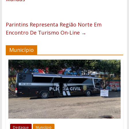
Parintins Representa Região Norte Em
Encontro De Turismo On-Line
→
Município
Destaque
Município