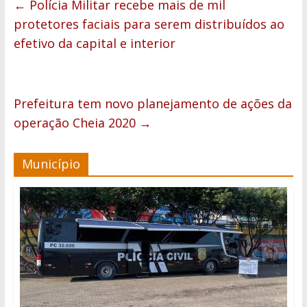
←
Polícia Militar recebe mais de mil
protetores faciais para serem distribuídos ao
efetivo da capital e interior
Prefeitura tem novo planejamento de ações da
operação Cheia 2020
→
Município