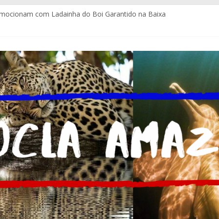
emocionam com Ladainha do Boi Garantido na Baixa
itos e com certificação da Coca-Cola Brasil ajudam pequenos empr
gues assume a Assessoria de Comunicação da Assembleia Legislativ
la estrutura para imprensa do Brasil e do mundo
a atendimento policial com Delegacia do Turista no Bumbódromo