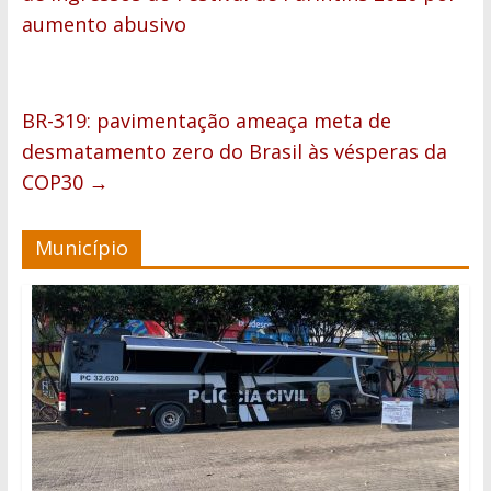
aumento abusivo
BR-319: pavimentação ameaça meta de
desmatamento zero do Brasil às vésperas da
COP30
→
Município