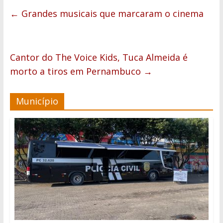
←
Grandes musicais que marcaram o cinema
Cantor do The Voice Kids, Tuca Almeida é
morto a tiros em Pernambuco
→
Município