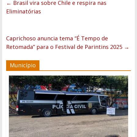
←
Brasil vira sobre Chile e respira nas
Eliminatórias
Caprichoso anuncia tema “É Tempo de
Retomada” para o Festival de Parintins 2025
→
Município