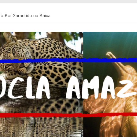
o Boi Garantido na Baixa
a Coca-Cola Brasil ajudam pequenos empreendedores a se preparar p
de Comunicação da Assembleia Legislativa do Amazonas – ALEAM
 do Brasil e do mundo
m Delegacia do Turista no Bumbódromo