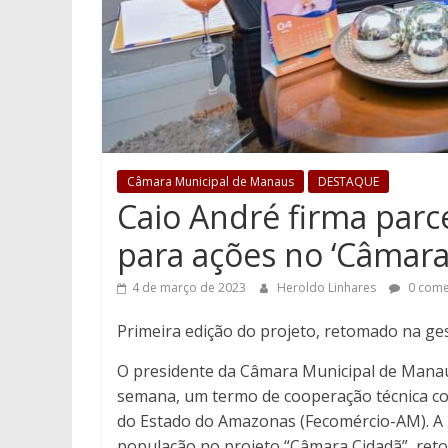
Câmara Municipal de Manaus
DESTAQUE
Caio André firma par
para ações no ‘Câmara
4 de março de 2023
Heroldo Linhares
0 come
Primeira edição do projeto, retomado na ge
O presidente da Câmara Municipal de Manau
semana, um termo de cooperação técnica co
do Estado do Amazonas (Fecomércio-AM). A pa
população no projeto “Câmara Cidadã”, ret