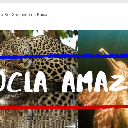
o Boi Garantido na Baixa
a Coca-Cola Brasil ajudam pequenos empreendedores a se preparar p
de Comunicação da Assembleia Legislativa do Amazonas – ALEAM
 do Brasil e do mundo
m Delegacia do Turista no Bumbódromo