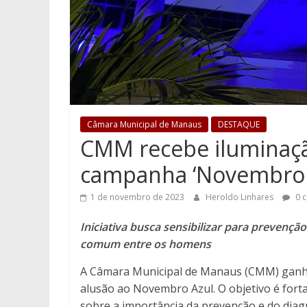
Câmara Municipal de Manaus
DESTAQUE
CMM recebe iluminaçã
campanha ‘Novembro 
1 de novembro de 2023
Heroldo Linhares
0 c
Iniciativa busca sensibilizar para prevençã
comum entre os homens
A Câmara Municipal de Manaus (CMM) ganhou,
alusão ao Novembro Azul. O objetivo é fort
sobre a importância da prevenção e do diag