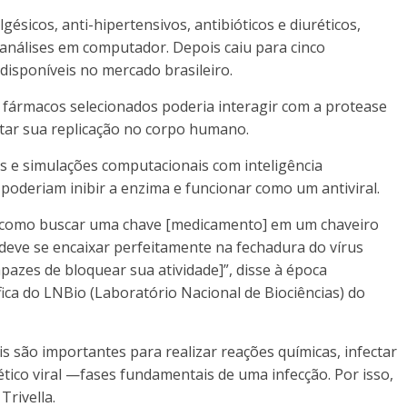
sicos, anti-hipertensivos, antibióticos e diuréticos,
análises em computador. Depois caiu para cinco
isponíveis no mercado brasileiro.
e fármacos selecionados poderia interagir com a protease
itar sua replicação no corpo humano.
es e simulações computacionais com inteligência
 poderiam inibir a enzima e funcionar como um antiviral.
 É como buscar uma chave [medicamento] em um chaveiro
deve se encaixar perfeitamente na fechadura do vírus
apazes de bloquear sua atividade]”, disse à época
ífica do LNBio (Laboratório Nacional de Biociências) do
ais são importantes para realizar reações químicas, infectar
tico viral —fases fundamentais de uma infecção. Por isso,
rivella.