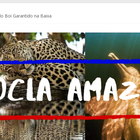
o Boi Garantido na Baixa
a Coca-Cola Brasil ajudam pequenos empreendedores a se preparar p
de Comunicação da Assembleia Legislativa do Amazonas – ALEAM
 do Brasil e do mundo
m Delegacia do Turista no Bumbódromo