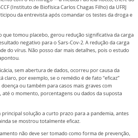
CF (Instituto de Biofísica Carlos Chagas Filho) da UFRJ
articipou da entrevista após comandar os testes da droga e
 que tomou placebo, gerou redução significativa da carga
esultado negativo para o Sars-Cov-2. A redução da carga
dade do vírus. Não posso dar mais detalhes, pois o estudo
 apontou.
ficácia, sem abertura de dados, ocorreu por causa da
claro, por exemplo, se o remédio é de fato “eficaz”
 da doença ou também para casos mais graves com
, até o momento, porcentagens ou dados da suposta
 principal solução a curto prazo para a pandemia, antes
inda se mostrou totalmente eficaz.
camento não deve ser tomado como forma de prevenção,