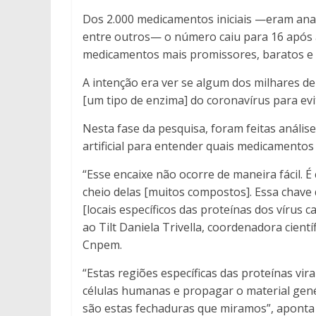
Dos 2.000 medicamentos iniciais —eram analgé
entre outros— o número caiu para 16 após 
medicamentos mais promissores, baratos e d
A intenção era ver se algum dos milhares d
[um tipo de enzima] do coronavírus para ev
Nesta fase da pesquisa, foram feitas anális
artificial para entender quais medicamentos
“Esse encaixe não ocorre de maneira fácil.
cheio delas [muitos compostos]. Essa chave 
[locais específicos das proteínas dos vírus c
ao Tilt Daniela Trivella, coordenadora cient
Cnpem.
“Estas regiões específicas das proteínas vir
células humanas e propagar o material gené
são estas fechaduras que miramos”, aponta T