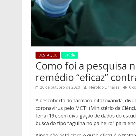
DESTAQUE
Saúde
Como foi a pesquisa n
remédio “eficaz” contr
20 de outubro de 2020
Heroldo Linhares
0 c
A descoberta do fármaco nitazoxanida, divul
coronavírus pelo MCTI (Ministério da Ciênc
feira (19), sem divulgação de dados do est
busca do tipo “agulha no palheiro” para en
Ainda não está claro o quão eficaz é o trat