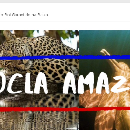
o Boi Garantido na Baixa
a Coca-Cola Brasil ajudam pequenos empreendedores a se preparar p
de Comunicação da Assembleia Legislativa do Amazonas – ALEAM
 do Brasil e do mundo
m Delegacia do Turista no Bumbódromo