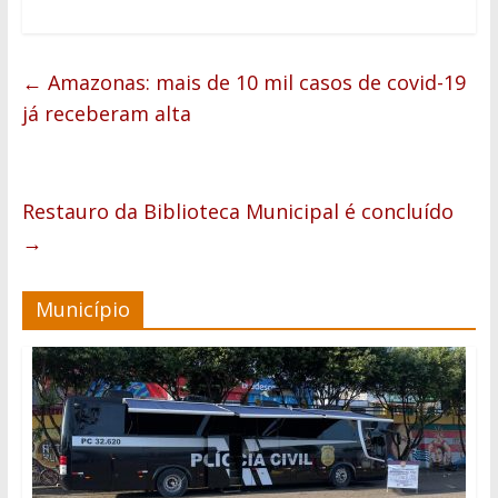
←
Amazonas: mais de 10 mil casos de covid-19
já receberam alta
Restauro da Biblioteca Municipal é concluído
→
Município