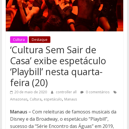
Cultura
Destaque
‘Cultura Sem Sair de
Casa’ exibe espetáculo
‘Playbill’ nesta quarta-
feira (20)
20 de maio de 2020
controller all
0 comentários
,
,
,
Amazonas
Cultura
espetáculo
Manaus
Manaus –
Com releituras de famosos musicais da
Disney e da Broadway, o espetáculo “Playbill”,
sucesso da “Série Encontro das Águas” em 2019,