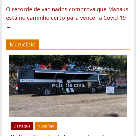
O recorde de vacinados comprova que Manaus
está no caminho certo para vencer a Covid-19
→
Município
Destaque
Município