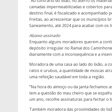
“Ao contrário do lixão, no aterro os materi
camadas impermeabilizadas e cobertos para n
destino final, é fiscalizado e acompanhado 
Freitas, ao acrescentar que os municípios 
Saneamento, até 2024 para acabar com os li
Abaixo-assinado
Enquanto alguns moradores querem a contin
depósito irregular no Ramal dos Caminhone
diariamente com a inconsequência e a insens
Moradora de uma casa ao lado do lixão, a c
ratos e urubus, a quantidade de moscas atra
uma refeição saudável em toda a região.
“Na hora do almoço ou da janta fechamos as
tem a questão do mau cheiro que se espalh
um ano, recolhe assinaturas para fechar o li
Também moradora das proximidades do lixão