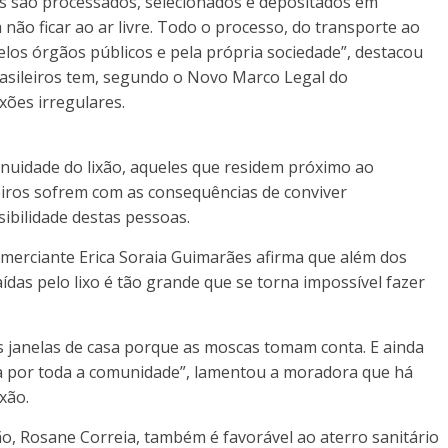
ais são processados, selecionados e depositados em
ão ficar ao ar livre. Todo o processo, do transporte ao
pelos órgãos públicos e pela própria sociedade”, destacou
brasileiros tem, segundo o Novo Marco Legal do
xões irregulares.
uidade do lixão, aqueles que residem próximo ao
iros sofrem com as consequências de conviver
ibilidade destas pessoas.
omerciante Erica Soraia Guimarães afirma que além dos
ídas pelo lixo é tão grande que se torna impossível fazer
 janelas de casa porque as moscas tomam conta. E ainda
a por toda a comunidade”, lamentou a moradora que há
xão.
, Rosane Correia, também é favorável ao aterro sanitário