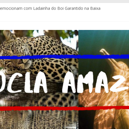
e emocionam com Ladainha do Boi Garantido na Baixa
tuitos e com certificação da Coca-Cola Brasil ajudam pequenos emp
igues assume a Assessoria de Comunicação da Assembleia Legislat
ala estrutura para imprensa do Brasil e do mundo
ia atendimento policial com Delegacia do Turista no Bumbódromo