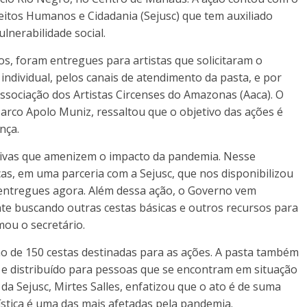
reitos Humanos e Cidadania (Sejusc) que tem auxiliado
lnerabilidade social.
os, foram entregues para artistas que solicitaram o
 individual, pelos canais de atendimento da pasta, e por
ssociação dos Artistas Circenses do Amazonas (Aaca). O
Marco Apolo Muniz, ressaltou que o objetivo das ações é
nça.
ativas que amenizem o impacto da pandemia. Nesse
as, em uma parceria com a Sejusc, que nos disponibilizou
entregues agora. Além dessa ação, o Governo vem
nte buscando outras cestas básicas e outros recursos para
mou o secretário.
ão de 150 cestas destinadas para as ações. A pasta também
 e distribuído para pessoas que se encontram em situação
r da Sejusc, Mirtes Salles, enfatizou que o ato é de suma
tística é uma das mais afetadas pela pandemia.