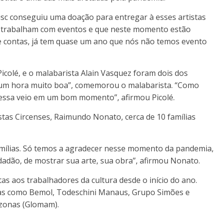
usc conseguiu uma doação para entregar à esses artistas
que trabalham com eventos e que neste momento estão
 de contas, já tem quase um ano que nós não temos evento
icolé, e o malabarista Alain Vasquez foram dois dos
m um hora muito boa”, comemorou o malabarista. “Como
e essa veio em um bom momento”, afirmou Picolé.
stas Circenses, Raimundo Nonato, cerca de 10 famílias
famílias. Só temos a agradecer nesse momento da pandemia,
idadão, de mostrar sua arte, sua obra”, afirmou Nonato.
as aos trabalhadores da cultura desde o início do ano.
sas como Bemol, Todeschini Manaus, Grupo Simões e
zonas (Glomam).