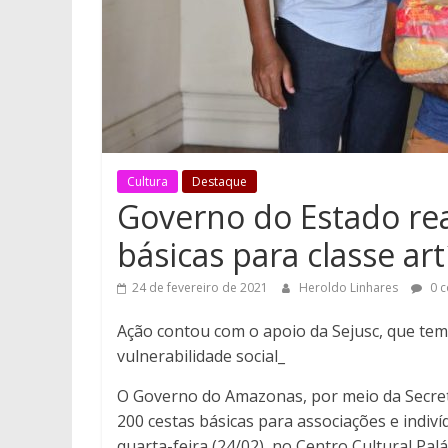
Cultura
Destaque
Governo do Estado rea
básicas para classe ar
24 de fevereiro de 2021
Heroldo Linhares
0 c
Ação contou com o apoio da Sejusc, que tem
vulnerabilidade social_
O Governo do Amazonas, por meio da Secreta
200 cestas básicas para associações e indiv
quarta-feira (24/02), no Centro Cultural Pa