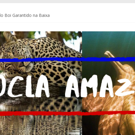
o Boi Garantido na Baixa
a Coca-Cola Brasil ajudam pequenos empreendedores a se preparar p
de Comunicação da Assembleia Legislativa do Amazonas – ALEAM
 do Brasil e do mundo
m Delegacia do Turista no Bumbódromo