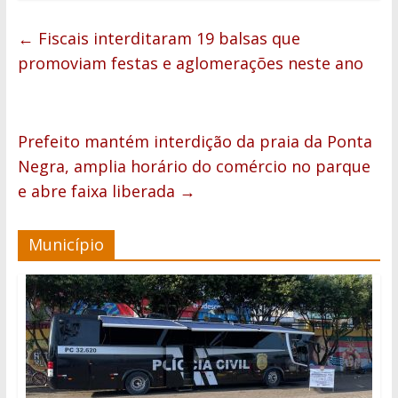
←
Fiscais interditaram 19 balsas que
promoviam festas e aglomerações neste ano
Prefeito mantém interdição da praia da Ponta
Negra, amplia horário do comércio no parque
e abre faixa liberada
→
Município