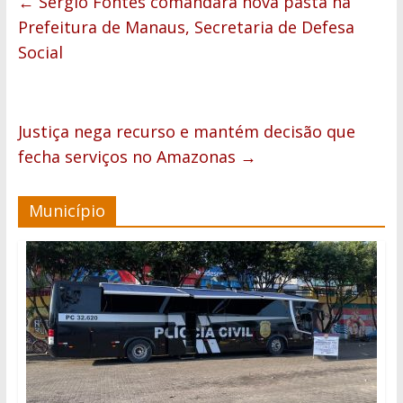
←
Sérgio Fontes comandará nova pasta na
Prefeitura de Manaus, Secretaria de Defesa
Social
Justiça nega recurso e mantém decisão que
fecha serviços no Amazonas
→
Município