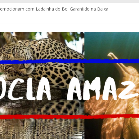
e emocionam com Ladainha do Boi Garantido na Baixa
tuitos e com certificação da Coca-Cola Brasil ajudam pequenos emp
igues assume a Assessoria de Comunicação da Assembleia Legislat
ala estrutura para imprensa do Brasil e do mundo
ia atendimento policial com Delegacia do Turista no Bumbódromo