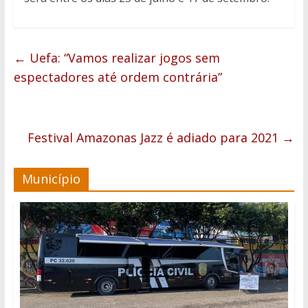
←
Uefa: “Vamos realizar jogos sem
espectadores até ordem contrária”
Festival Amazonas Jazz é adiado para 2021
→
Município