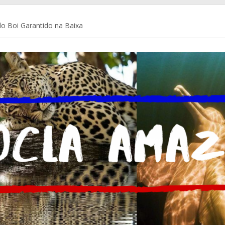
o Boi Garantido na Baixa
a Coca-Cola Brasil ajudam pequenos empreendedores a se preparar p
de Comunicação da Assembleia Legislativa do Amazonas – ALEAM
 do Brasil e do mundo
m Delegacia do Turista no Bumbódromo