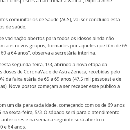
ou dispostos a não tomar a vacina”, explica Aline
tes comunitários de Saúde (ACS), vai ser concluído esta
os de saúde.
e vacinação abertos para todos os idosos ainda não
tam aos novos grupos, formados por aqueles que têm de 65
0 a 64 anos”, observa a secretária interina.
sta segunda-feira, 1/3, abrindo a nova etapa da
s doses de CoronaVac e de AstraZeneca, recebidas pelo
 da faixa etária de 65 a 69 anos (47,5 mil pessoas) e de
soas). Nove postos começam a ser receber esse público a
om um dia para cada idade, começando com os de 69 anos
 na sexta-feira, 5/3. O sábado será para o atendimento
 anteriores e na semana seguinte será aberto o
0 e 64 anos.