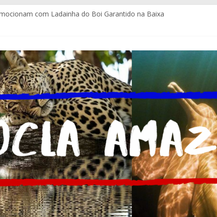
emocionam com Ladainha do Boi Garantido na Baixa
itos e com certificação da Coca-Cola Brasil ajudam pequenos empr
gues assume a Assessoria de Comunicação da Assembleia Legislativ
la estrutura para imprensa do Brasil e do mundo
a atendimento policial com Delegacia do Turista no Bumbódromo