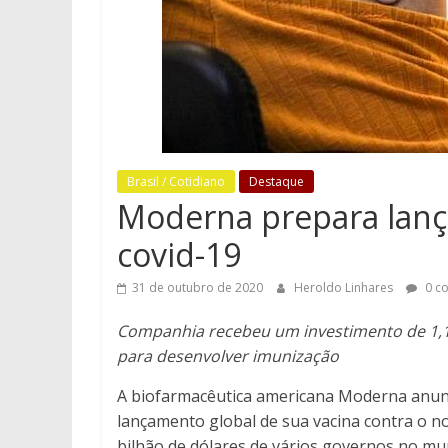
Brasil / Cotidiano
Destaque
Moderna prepara lanç
covid-19
31 de outubro de 2020
Heroldo Linhares
0 c
Companhia recebeu um investimento de 1,1
para desenvolver imunização
A biofarmacêutica americana Moderna anunci
lançamento global de sua vacina contra o n
bilhão de dólares de vários governos no mu