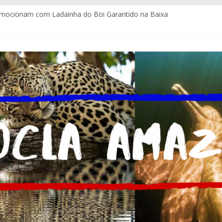
emocionam com Ladainha do Boi Garantido na Baixa
itos e com certificação da Coca-Cola Brasil ajudam pequenos empr
gues assume a Assessoria de Comunicação da Assembleia Legislativ
la estrutura para imprensa do Brasil e do mundo
a atendimento policial com Delegacia do Turista no Bumbódromo