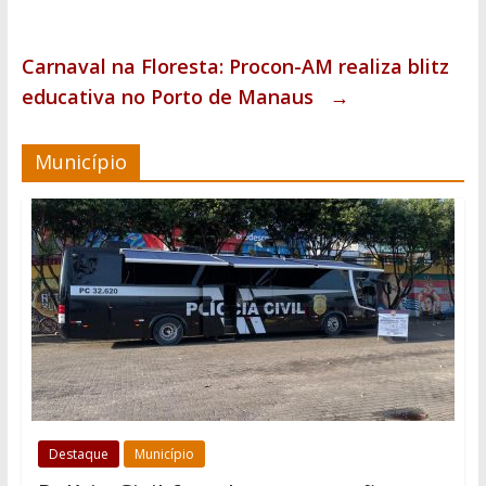
Carnaval na Floresta: Procon-AM realiza blitz
educativa no Porto de Manaus
→
Município
Destaque
Município