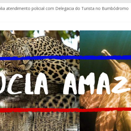
ia atendimento policial com Delegacia do Turista no Bumbódromo
e emocionam com Ladainha do Boi Garantido na Baixa
tuitos e com certificação da Coca-Cola Brasil ajudam pequenos emp
igues assume a Assessoria de Comunicação da Assembleia Legislat
ala estrutura para imprensa do Brasil e do mundo