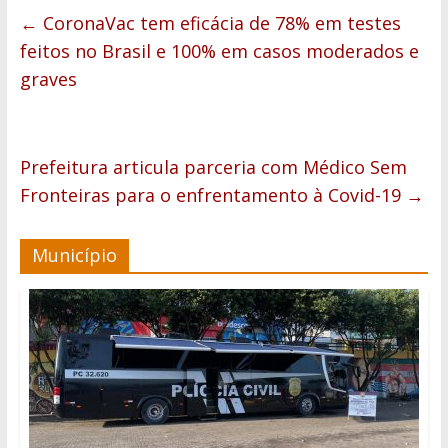
←
CoronaVac tem eficácia de 78% em testes
feitos no Brasil e 100% em casos moderados e
graves
Prefeitura articula parceria com Médico Sem
Fronteiras para o enfrentamento à Covid-19
→
Município