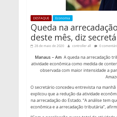
DESTAQUE
Economia
Queda na arrecadação 
deste mês, diz secretá
28 de maio de 2020
controller all
0 comentár
Manaus – Am
A queda na arrecadação tri
atividade econômica como medida de conten
observada com maior intensidade a part
Amazo
O secretário concedeu entrevista na manhã d
explicou que a redução da atividade econômi
na arrecadação do Estado. “A análise tem q
econômica e a arrecadação tributária”, afirma