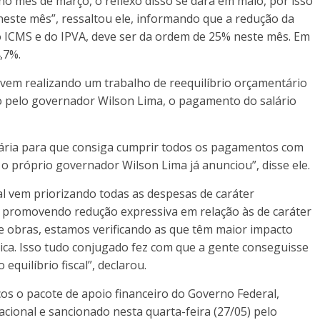
 no mês de março, o reflexo disso se dará em maio, por isso
neste mês”, ressaltou ele, informando que a redução da
o ICMS e do IPVA, deve ser da ordem de 25% neste mês. Em
4,7%.
 vem realizando um trabalho de reequilíbrio orçamentário
ado pelo governador Wilson Lima, o pagamento do salário
ária para que consiga cumprir todos os pagamentos com
 o próprio governador Wilson Lima já anunciou”, disse ele.
al vem priorizando todas as despesas de caráter
e promovendo redução expressiva em relação às de caráter
 de obras, estamos verificando as que têm maior impacto
ica. Isso tudo conjugado fez com que a gente conseguisse
quilíbrio fiscal”, declarou.
s o pacote de apoio financeiro do Governo Federal,
cional e sancionado nesta quarta-feira (27/05) pelo