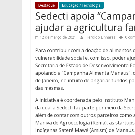
Destaque
Educação / Tecnologia
Sedecti apoia “Campa
ajudar a agricultura fa
12 de março de 2021
Heroldo Linhares
0 com
Para contribuir com a doação de alimentos 
vulnerabilidade social e, com isso, poder aju
Secretaria de Estado de Desenvolvimento Eco
apoiando a “Campanha Alimenta Manaus”, qu
de Janeiro, no intuito de angariar fundos p
das mesmas.
A iniciativa é coordenada pelo Instituto Mani
da qual a Sedecti faz parte por meio da Secre
além de contar com outros parceiros como a
Maniva de Agroecologia (Rema), as startup
Indígenas Sateré Mawé (Amism) de Manaus.