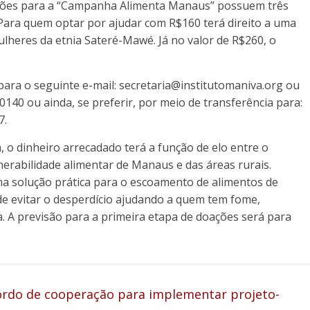
ções para a “Campanha Alimenta Manaus” possuem três
Para quem optar por ajudar com R$160 terá direito a uma
heres da etnia Sateré-Mawé. Já no valor de R$260, o
para o seguinte e-mail: secretaria@institutomaniva.org ou
140 ou ainda, se preferir, por meio de transferência para:
7.
o dinheiro arrecadado terá a função de elo entre o
lnerabilidade alimentar de Manaus e das áreas rurais.
ma solução prática para o escoamento de alimentos de
m de evitar o desperdício ajudando a quem tem fome,
 A previsão para a primeira etapa de doações será para
ordo de cooperação para implementar projeto-