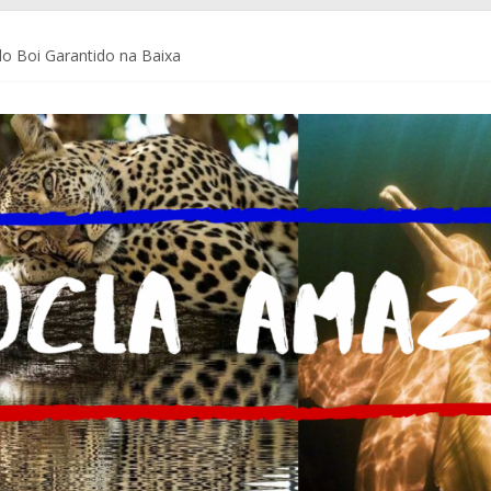
o Boi Garantido na Baixa
a Coca-Cola Brasil ajudam pequenos empreendedores a se preparar p
de Comunicação da Assembleia Legislativa do Amazonas – ALEAM
 do Brasil e do mundo
m Delegacia do Turista no Bumbódromo