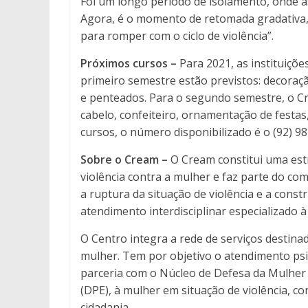
Foi um longo período de isolamento, onde 
Agora, é o momento de retomada gradativa,
para romper com o ciclo de violência”.
Próximos cursos –
Para 2021, as instituiçõ
primeiro semestre estão previstos: decora
e penteados. Para o segundo semestre, o Cr
cabelo, confeiteiro, ornamentação de festa
cursos, o número disponibilizado é o (92) 9
Sobre o Cream –
O Cream constitui uma est
violência contra a mulher e faz parte do 
a ruptura da situação de violência e a const
atendimento interdisciplinar especializado à
O Centro integra a rede de serviços destina
mulher. Tem por objetivo o atendimento psic
parceria com o Núcleo de Defesa da Mulhe
(DPE), à mulher em situação de violência, c
cidadania.