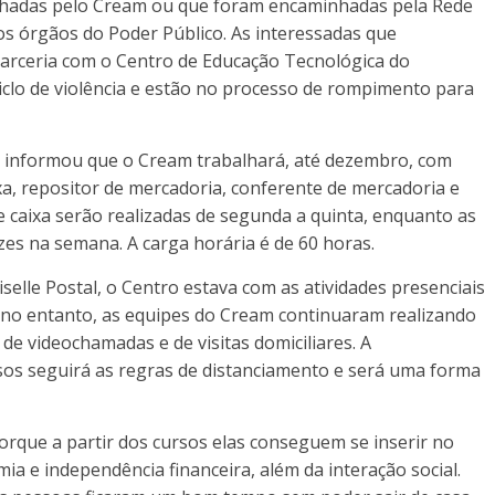
hadas pelo Cream ou que foram encaminhadas pela Rede
s órgãos do Poder Público. As interessadas que
parceria com o Centro de Educação Tecnológica do
iclo de violência e estão no processo de rompimento para
sc, informou que o Cream trabalhará, até dezembro, com
xa, repositor de mercadoria, conferente de mercadoria e
e caixa serão realizadas de segunda a quinta, enquanto as
es na semana. A carga horária é de 60 horas.
elle Postal, o Centro estava com as atividades presenciais
no entanto, as equipes do Cream continuaram realizando
e videochamadas e de visitas domiciliares. A
sos seguirá as regras de distanciamento e será uma forma
rque a partir dos cursos elas conseguem se inserir no
a e independência financeira, além da interação social.