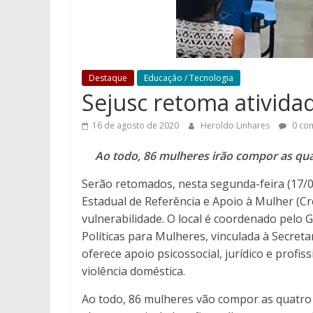
Destaque
Educação / Tecnologia
Sejusc retoma ativida
16 de agosto de 2020
Heroldo Linhares
0 com
Ao todo, 86 mulheres irão compor as qua
Serão retomados, nesta segunda-feira (17/08
Estadual de Referência e Apoio à Mulher (C
vulnerabilidade. O local é coordenado pelo 
Políticas para Mulheres, vinculada à Secreta
oferece apoio psicossocial, jurídico e profis
violência doméstica.
Ao todo, 86 mulheres vão compor as quatro 