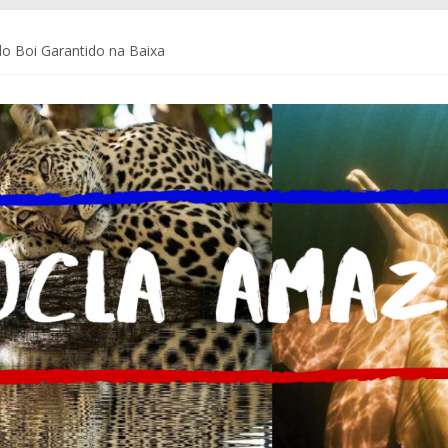
o Boi Garantido na Baixa
a Coca-Cola Brasil ajudam pequenos empreendedores a se preparar p
de Comunicação da Assembleia Legislativa do Amazonas – ALEAM
 do Brasil e do mundo
m Delegacia do Turista no Bumbódromo