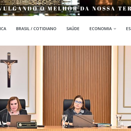
ICA
BRASIL / COTIDIANO
SAÚDE
ECONOMIA
E