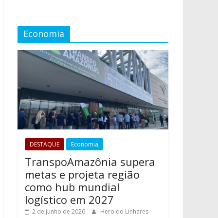
Economia
DESTAQUE
Economia
TranspoAmazônia supera
metas e projeta região
como hub mundial
logístico em 2027
2 de junho de 2026
Heroldo Linhares