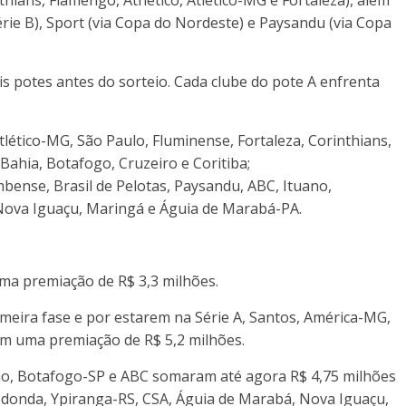
Série B), Sport (via Copa do Nordeste) e Paysandu (via Copa
is potes antes do sorteio. Cada clube do pote A enfrenta
tlético-MG, São Paulo, Fluminense, Fortaleza, Corinthians,
Bahia, Botafogo, Cruzeiro e Coritiba;
bense, Brasil de Pelotas, Paysandu, ABC, Ituano,
Nova Iguaçu, Maringá e Águia de Marabá-PA.
 uma premiação de R$ 3,3 milhões.
meira fase e por estarem na Série A, Santos, América-MG,
am uma premiação de R$ 5,2 milhões.
no, Botafogo-SP e ABC somaram até agora R$ 4,75 milhões
edonda, Ypiranga-RS, CSA, Águia de Marabá, Nova Iguaçu,