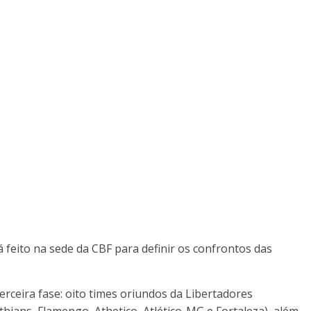
á feito na sede da CBF para definir os confrontos das
rceira fase: oito times oriundos da Libertadores
thians, Flamengo, Athetico, Atlético-MG e Fortaleza), além