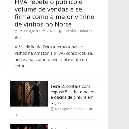
FIVA repete o público e
volume de vendas e se
firma como a maior vitrine
de vinhos no Norte
29 de agosto de 2025
Heroldo Linhares
0
A 6ª edição da Feira Internacional de
Vinhos na Amazônia (FIVA) consolidou-se,
neste ano, como o principal evento do
setor
Feira D. contará com
exposições, bate-papos
e oficina de pintura em
taças
6 de agosto de 2025
0