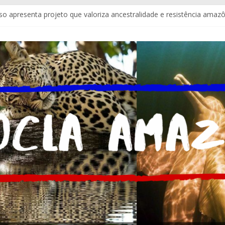
so apresenta projeto que valoriza ancestralidade e resistência amaz
drigues assume a Assessoria de Comunicação da Assembleia Legisl
nstala estrutura para imprensa do Brasil e do mundo
plia atendimento policial com Delegacia do Turista no Bumbódro
 se emocionam com Ladainha do Boi Garantido na Baixa