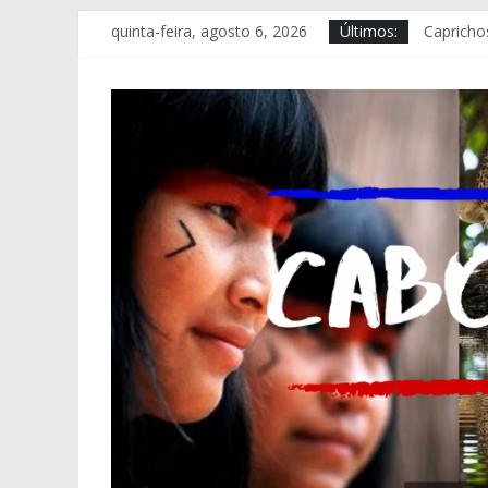
Pular
quinta-feira, agosto 6, 2026
Últimos:
Capricho
para
Nivia Ro
o
Prodam i
conteúdo
PC-AM am
Turistas