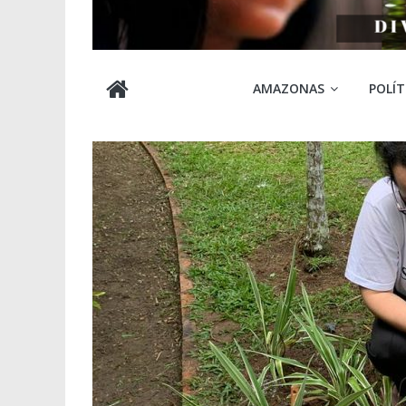
Cabocla
AMAZONAS
POLÍT
Amazônia