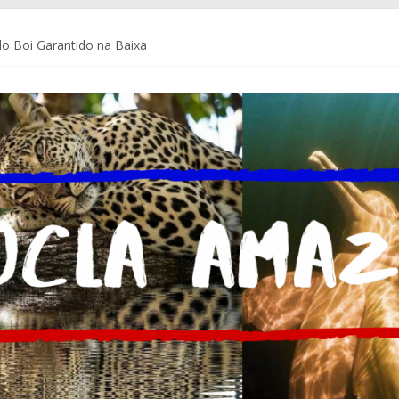
o Boi Garantido na Baixa
a Coca-Cola Brasil ajudam pequenos empreendedores a se preparar p
de Comunicação da Assembleia Legislativa do Amazonas – ALEAM
 do Brasil e do mundo
m Delegacia do Turista no Bumbódromo