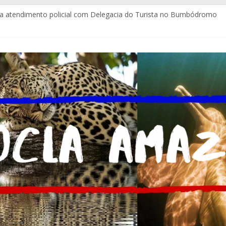
a atendimento policial com Delegacia do Turista no Bumbódromo
emocionam com Ladainha do Boi Garantido na Baixa
itos e com certificação da Coca-Cola Brasil ajudam pequenos empr
gues assume a Assessoria de Comunicação da Assembleia Legislativ
la estrutura para imprensa do Brasil e do mundo