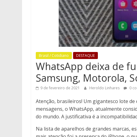
Brasil / Cotidiano
DESTAQUE
WhatsApp deixa de fu
Samsung, Motorola, S
9 de fevereiro de 2021
Heroldo Linhares
0 co
Atenção, brasileiros! Um gigantesco lote de
mensagens, o WhatsApp, atualmente conside
do mundo. A justificativa é a incompatibili
Na lista de aparelhos de grandes marcas, 
mais atenção foi a presença do iPhone, o q