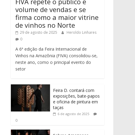
FIVA repete o público e
volume de vendas e se
firma como a maior vitrine
de vinhos no Norte
29 de agosto de 2025
Heroldo Linhares
0
A 6ª edição da Feira Internacional de
Vinhos na Amazônia (FIVA) consolidou-se,
neste ano, como o principal evento do
setor
Feira D. contará com
exposições, bate-papos
e oficina de pintura em
taças
6 de agosto de 2025
0