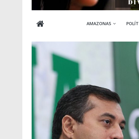
Cabocla
AMAZONAS
POLÍT
Amazônia