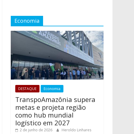
Economia
DESTAQUE
Economia
TranspoAmazônia supera
metas e projeta região
como hub mundial
logístico em 2027
2 de junho de 2026
Heroldo Linhares