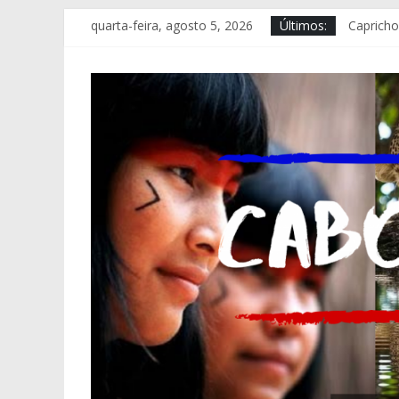
Pular
quarta-feira, agosto 5, 2026
Últimos:
Capricho
para
Nivia Ro
o
Prodam i
conteúdo
PC-AM a
Turistas