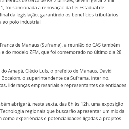
imentos de cerca de R$ 2 bilhões, devem gerar 2 mil
1, foi sancionada a renovação da Lei Estadual de
final da legislação, garantindo os benefícios tributários
 ao polo industrial.
 Franca de Manaus (Suframa), a reunião do CAS também
a e do modelo ZFM, que foi comemorado no último dia 28
do Amapá, Clécio Luís, o prefeito de Manaus, David
o Bocalom, o superintendente da Suframa, interino,
icas, lideranças empresariais e representantes de entidades
ém abrigará, nesta sexta, das 8h às 12h, uma exposição
e Tecnologia regionais que buscarão apresentar um mix da
 como experiências e potencialidades ligadas a projetos