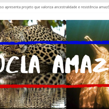
so apresenta projeto que valoriza ancestralidade e resistência amaz
drigues assume a Assessoria de Comunicação da Assembleia Legisl
nstala estrutura para imprensa do Brasil e do mundo
mplia atendimento policial com Delegacia do Turista no Bumbódro
 se emocionam com Ladainha do Boi Garantido na Baixa