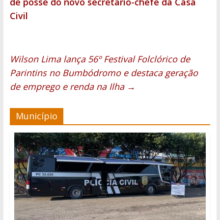
de posse do novo secretário-chefe da Casa
Civil
Wilson Lima lança 56º Festival Folclórico de
Parintins no Bumbódromo e destaca geração
de emprego e renda na Ilha
→
Município