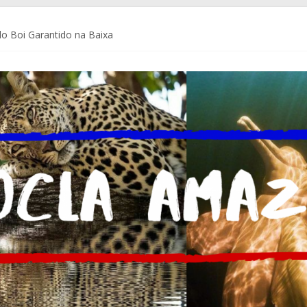
o Boi Garantido na Baixa
a Coca-Cola Brasil ajudam pequenos empreendedores a se preparar p
de Comunicação da Assembleia Legislativa do Amazonas – ALEAM
 do Brasil e do mundo
m Delegacia do Turista no Bumbódromo