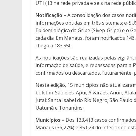
UTI (13 na rede privada e seis na rede públi
Notificação –
A consolidação dos casos noti
informações obtidas em três sistemas: e-SUS
Epidemiológica da Gripe (Sivep-Gripe) e o G
cada dia. Em Manaus, foram notificados 146
chega a 183.550.
As notificações são realizadas pelas vigilân
informação de saúde, e repassadas para a F
confirmados ou descartados, futuramente, p
Nesta edição, 15 municípios não atualizara
boletim. São eles: Apuí; Alvarães; Anori; Atal
Jutaí; Santa Isabel do Rio Negro; São Paulo 
Uatumã e Tonantins.
Municípios –
Dos 133.413 casos confirmados 
Manaus (36,27%) e 85.024 do interior do est