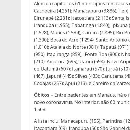
Além da capital, os 61 municípios têm casos c
Cachoeira (4.261); Manacapuru (3.886); Tefé (
Eirunepé (2.281); Itacoatiara (2.113); Santa I
Iranduba (1.955); Tabatinga (1.840); Ipixuna
(1.578); Maués (1.584); Careiro (1.495); Rio P
(1.300); Boca do Acre (1.294); Santo Antônio d
(1.010); Atalaia do Norte (981); Tapauá (971)
(950); Itapiranga (859); Fonte Boa (800); Nh
(710); Amaturá (695); Uarini (694); Novo Ari
do Uatumã (607); Itamarati (570); Juruá (510)
(467); Japurá (445); Silves (433); Canutama (4
Codajás (257); Apuí (213); e Careiro da Várzea
Óbitos –
Entre pacientes em Manaus, há o r
novo coronavírus. No interior, são 60 muni
1.508.
A lista inclui Manacapuru (155); Parintins (12
Itacoatiara (69); Iranduba (56); São Gabriel 