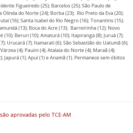
idente Figueiredo (25); Barcelos (25); São Paulo de
a Olinda do Norte (24); Borba (23); Rio Preto da Eva (20);
Jutaí (16); Santa Isabel do Rio Negro (16); Tonantins (15);
hamundá (13); Boca do Acre (13); Barreirinha (12); Novo
é (10); Beruri (10); Amaturá (10); Itapiranga (8); Juruá (7);
7); Urucará (7); Itamarati (6); São Sebastião do Uatumã (6);
 Várzea (4); Pauini (4); Atalaia do Norte (4); Maraã (4);
2); Japurá (1); Apuí (1) e Anamã (1). Permanece sem óbitos
 são aprovadas pelo TCE-AM