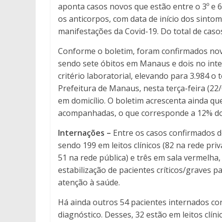
aponta casos novos que estão entre o 3º e 6º
os anticorpos, com data de início dos sintom
manifestações da Covid-19. Do total de casos
Conforme o boletim, foram confirmados nove
sendo sete óbitos em Manaus e dois no inte
critério laboratorial, elevando para 3.984 o
Prefeitura de Manaus, nesta terça-feira (22
em domicílio. O boletim acrescenta ainda q
acompanhadas, o que corresponde a 12% dos
Internações –
Entre os casos confirmados d
sendo 199 em leitos clínicos (82 na rede pri
51 na rede pública) e três em sala vermelha,
estabilização de pacientes críticos/graves
atenção à saúde.
Há ainda outros 54 pacientes internados c
diagnóstico. Desses, 32 estão em leitos clíni