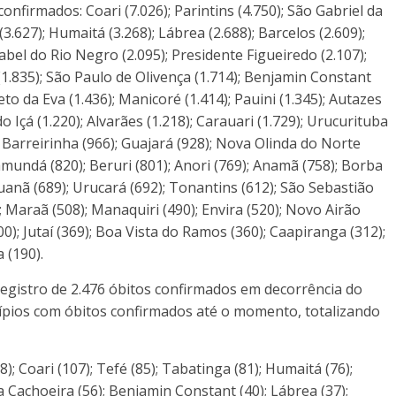
onfirmados: Coari (7.026); Parintins (4.750); São Gabriel da
3.627); Humaitá (3.268); Lábrea (2.688); Barcelos (2.609);
sabel do Rio Negro (2.095); Presidente Figueiredo (2.107);
 (1.835); São Paulo de Olivença (1.714); Benjamin Constant
reto da Eva (1.436); Manicoré (1.414); Pauini (1.345); Autazes
o Içá (1.220); Alvarães (1.218); Carauari (1.729); Urucurituba
; Barreirinha (966); Guajará (928); Nova Olinda do Norte
amundá (820); Beruri (801); Anori (769); Anamã (758); Borba
puanã (689); Urucará (692); Tonantins (612); São Sebastião
; Maraã (508); Manaquiri (490); Envira (520); Novo Airão
00); Jutaí (369); Boa Vista do Ramos (360); Caapiranga (312);
 (190).
egistro de 2.476 óbitos confirmados em decorrência do
cípios com óbitos confirmados até o momento, totalizando
8); Coari (107); Tefé (85); Tabatinga (81); Humaitá (76);
da Cachoeira (56); Benjamin Constant (40); Lábrea (37);