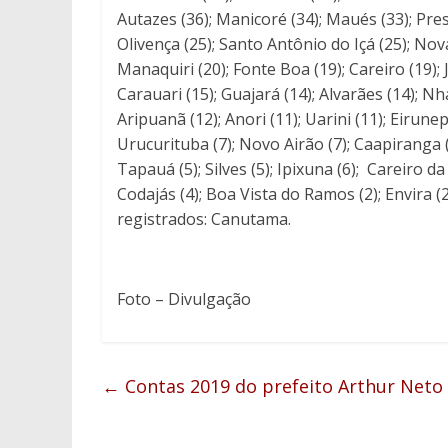
Autazes (36); Manicoré (34); Maués (33); Pres
Olivença (25); Santo Antônio do Içá (25); Nov
Manaquiri (20); Fonte Boa (19); Careiro (19); 
Carauari (15); Guajará (14); Alvarães (14); N
Aripuanã (12); Anori (11); Uarini (11); Eirunep
Urucurituba (7); Novo Airão (7); Caapiranga (
Tapauá (5); Silves (5); Ipixuna (6); Careiro da
Codajás (4); Boa Vista do Ramos (2); Envira (
registrados: Canutama.
Foto – Divulgação
←
Contas 2019 do prefeito Arthur Neto