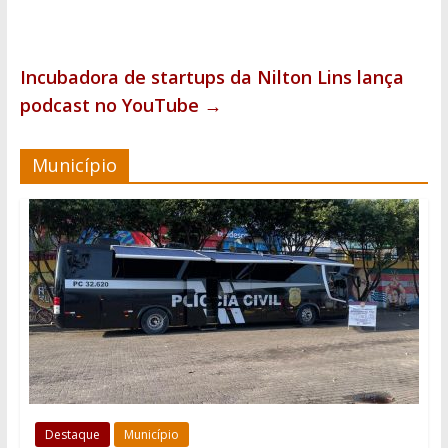
Incubadora de startups da Nilton Lins lança
podcast no YouTube
→
Município
Destaque
Município