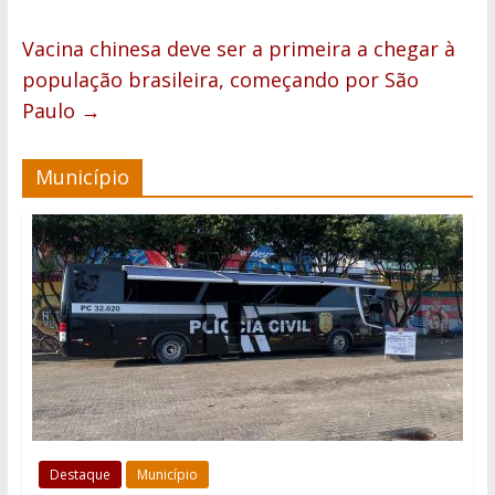
Vacina chinesa deve ser a primeira a chegar à
população brasileira, começando por São
Paulo
→
Município
Destaque
Município